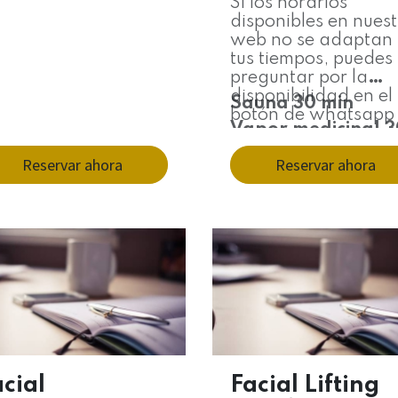
Si los horarios
disponibles en nues
web no se adaptan
tus tiempos, puedes
preguntar por la
disponibilidad en el
Sauna 30 min
botón de whatsap
Vapor medicinal 3
min.
Reservar ahora
Reservar ahora
Auriculoterapia.
Masaje de drenaje
linfático 45 min.
cial
Facial Lifting