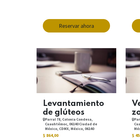
Reservar ahora
Levantamiento
Ve
de glúteos
z
Parral 78, Colonia Condesa,
Par
Cuauhtémoc, 06140 Ciudad de
Cua
México, CDMX, México, 06140
Méx
$
864,00
$
45