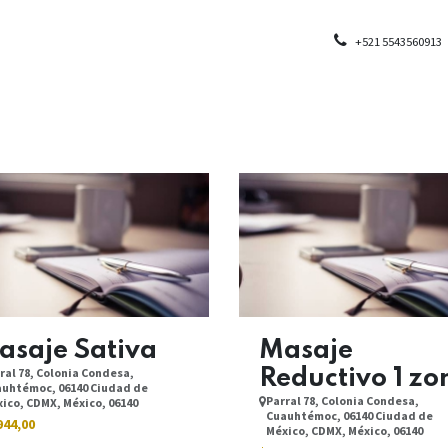
Nosotros
Contáctenos
Galería
PRUEBA INICIO
+521 5543560913
asaje Sativa
Masaje
ral 78, Colonia Condesa,
Reductivo 1 zo
uhtémoc, 06140 Ciudad de
Parral 78, Colonia Condesa,
ico, CDMX, México, 06140
Cuauhtémoc, 06140 Ciudad de
944,00
México, CDMX, México, 06140