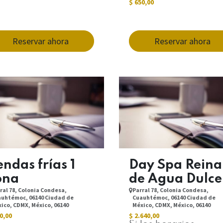
$
650,00
Reservar ahora
Reservar ahora
ndas frías 1
Day Spa Reina
ona
de Agua Dulce
ral 78, Colonia Condesa,
Parral 78, Colonia Condesa,
uhtémoc, 06140 Ciudad de
Cuauhtémoc, 06140 Ciudad de
ico, CDMX, México, 06140
México, CDMX, México, 06140
0,00
$
2.640,00