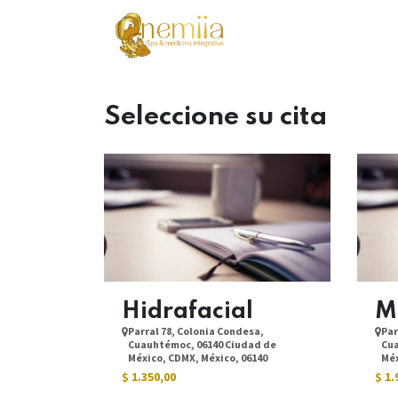
Ir al contenido
Servicios
Tienda
Seleccione su cita
Hidrafacial
M
Parral 78, Colonia Condesa,
Par
Cuauhtémoc, 06140 Ciudad de
Cua
México, CDMX, México, 06140
Méx
$
1.350,00
$
1.