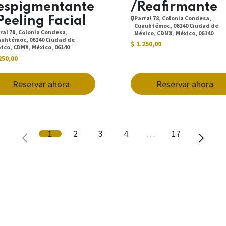
espigmentante
/Reafirmante
Parral 78, Colonia Condesa,
Peeling Facial
Cuauhtémoc, 06140 Ciudad de
ral 78, Colonia Condesa,
México, CDMX, México, 06140
uhtémoc, 06140 Ciudad de
$
1.250,00
ico, CDMX, México, 06140
250,00
Reservar ahora
Reservar ahora
1
2
3
4
…
17