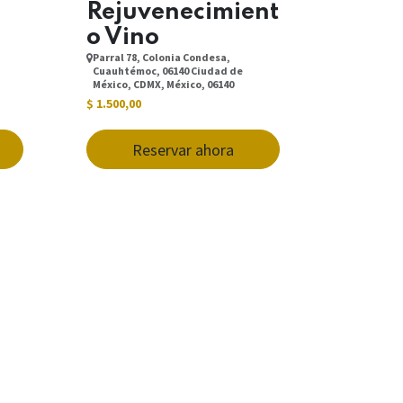
Rejuvenecimient
o Vino
Parral 78, Colonia Condesa,
Cuauhtémoc, 06140 Ciudad de
México, CDMX, México, 06140
$
1.500,00
Reservar ahora