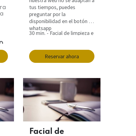
nuestra web no se adaptan a
tus tiempos, puedes
tra
preguntar por la
 a
disponibilidad en el botón de
whatsapp
30 min. - Facial de limpieza e
p
hidratación profunda
0
30 min. - Masaje Facial
Reservar ahora
Kobido
20 min. - Masaje craneal
30 min. - Reflexología Podal
15 min. - Exfoliación de pies
Facial de