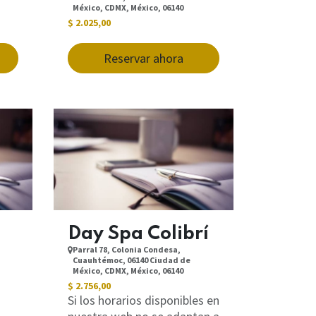
México, CDMX, México, 06140
$
2.025,00
Reservar ahora
Day Spa Colibrí​
Parral 78, Colonia Condesa,
Cuauhtémoc, 06140 Ciudad de
México, CDMX, México, 06140
$
2.756,00
Si los horarios disponibles en