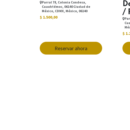
Parral 78, Colonia Condesa,
D
Cuauhtémoc, 06140 Ciudad de
/ 
México, CDMX, México, 06140
$
1.500,00
Par
Cua
Méx
$
1.
Reservar ahora